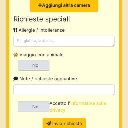
Aggiungi altra camera
Richieste speciali
Allergie / intolleranze
Viaggio con animale
Sì
No
Note / richieste aggiuntive
Accetto l'
informativa sulla
Sì
No
privacy
Invia richiesta