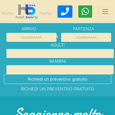
ARRIVO
PARTENZA
→
ADULTI
BAMBINI
Richiedi un preventivo gratuito
RICHIEDI UN PREVENTIVO GRATUITO
Soggiorno molto