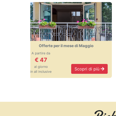
 il mese di Maggio
Bambini gratis per il me
Scopri di più
BIMBI GRATIS
S
Rich