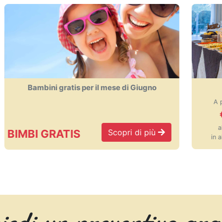
se di Giugno
Offerte per il mese di Giugno
A partire da
€
47
al giorno
Scopri di 
copri di più
in all inclusive
iedi un preventivo gra