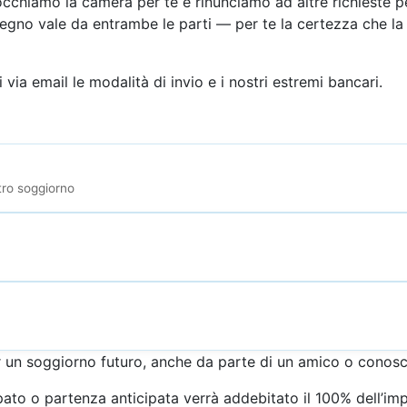
hiamo la camera per te e rinunciamo ad altre richieste p
gno vale da entrambe le parti — per te la certezza che la 
i via email le modalità di invio e i nostri estremi bancari.
tro soggiorno
 un soggiorno futuro, anche da parte di un amico o conosc
pato o partenza anticipata verrà addebitato il 100% dell’im