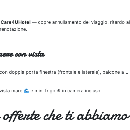
a
Care4UHotel
— copre annullamento del viaggio, ritardo all
prenotazione.
mere con vista
con doppia porta finestra (frontale e laterale), balcone a L
 vista mare
e mini frigo ❄ in camera incluso.
 offerte che ti abbiamo