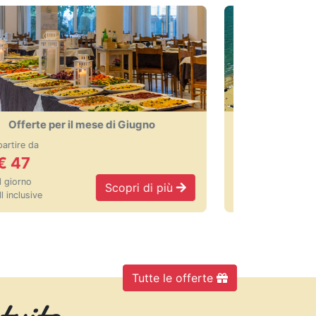
Offerte per il mese di Luglio
A partire da
€
66
al giorno
più
Scopri di più
in all inclusive
Tutte le offerte
tuito