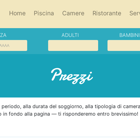
Home
Piscina
Camere
Ristorante
Ser
NZA
ADULTI
BAMBINI
Prezzi
l periodo, alla durata del soggiorno, alla tipologia di camer
lo in fondo alla pagina — ti risponderemo entro brevissimo!