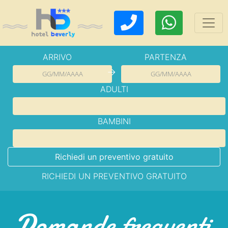
ARRIVO
PARTENZA
→
ADULTI
BAMBINI
Richiedi un preventivo gratuito
RICHIEDI UN PREVENTIVO GRATUITO
Domande frequenti