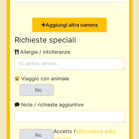
Aggiungi altra camera
Richieste speciali
Allergie / intolleranze
Viaggio con animale
Sì
No
Note / richieste aggiuntive
Accetto l'
informativa sulla
Sì
No
privacy